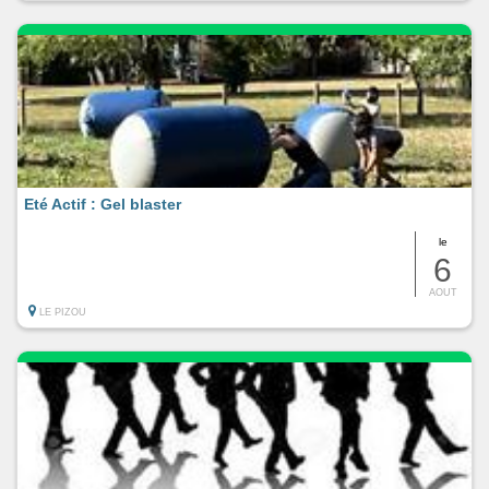
Eté Actif : Gel blaster
le
6
AOUT
LE PIZOU