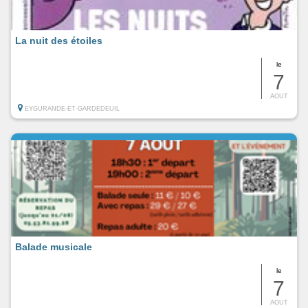
La nuit des étoiles
le
7
AOUT
EYGURANDE-ET-GARDEDEUIL
Balade musicale
le
7
AOUT