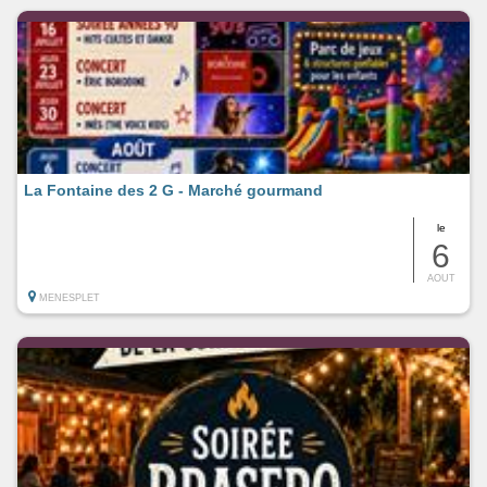
La Fontaine des 2 G - Marché gourmand
le
6
AOUT
MENESPLET