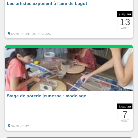
Les artistes exposent à l'aire de Lagut
jusqu'au
13
AOUT
SAINT-FRONT-DE-PRADOUX
Stage de poterie jeunesse : modelage
jusqu'au
7
AOUT
SAINT-REMY