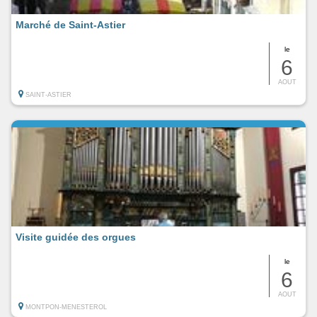
Marché de Saint-Astier
le
6
AOUT
SAINT-ASTIER
Visite guidée des orgues
le
6
AOUT
MONTPON-MENESTEROL