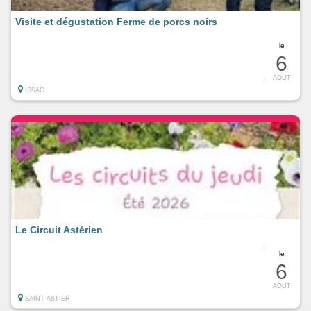
Visite et dégustation Ferme de porcs noirs
le
6
AOUT
ISSAC
Le Circuit Astérien
le
6
AOUT
SAINT-ASTIER