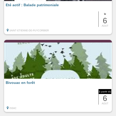
Eté actif : Balade patrimoniale
le
6
AOUT
SAINT-ETIENNE-DE-PUYCORBIER
Bivouac en forêt
à partir du
6
AOUT
ISSAC