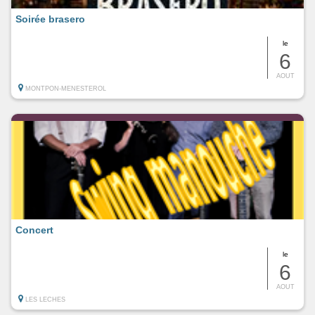
Soirée brasero
le
6
AOUT
MONTPON-MENESTEROL
Concert
le
6
AOUT
LES LECHES