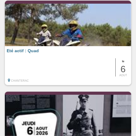
Eté actif : Quad
le
6
AOUT
CHANTERAC