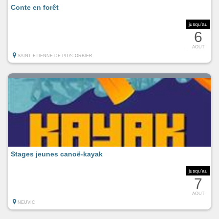
Conte en forêt
jusqu'au
6
AOUT
SAINT-ETIENNE-DE-PUYCORBIER
Stages jeunes canoë-kayak
jusqu'au
7
AOUT
NEUVIC