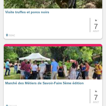
Visite truffes et porcs noirs
le
7
AOUT
ISSAC
Marché des Métiers de Savoir-Faire 5ème édition
le
7
AOUT