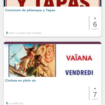
Concours de pétanque y Tapas
le
6
AOUT
SAINT-LAURENT-DES-HOMMES
Cinéma en plein air
le
7
AOUT
VILLAMBLARD