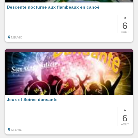
Descente nocturne aux flambeaux en canoë
le
6
AOUT
NEUVIC
Jeux et Soirée dansante
le
6
AOUT
NEUVIC