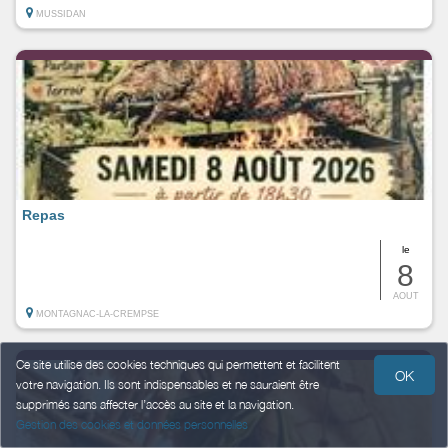
MUSSIDAN
Repas
le
8
AOUT
MONTAGNAC-LA-CREMPSE
Ce site utilise des cookies techniques qui permettent et facilitent
OK
votre navigation. Ils sont indispensables et ne sauraient être
supprimés sans affecter l’accès au site et la navigation.
Gestion des cookies et données personnelles