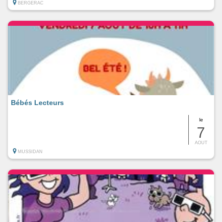
BERGERAC
Bébés Lecteurs
le
7
AOUT
MUSSIDAN