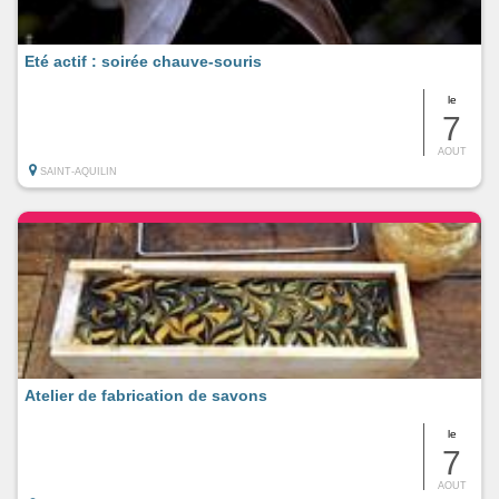
Eté actif : soirée chauve-souris
le
7
AOUT
SAINT-AQUILIN
Atelier de fabrication de savons
le
7
AOUT