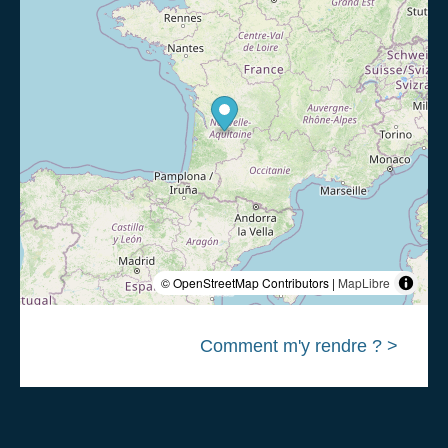
© OpenStreetMap Contributors |
MapLibre
Comment m'y rendre ? >