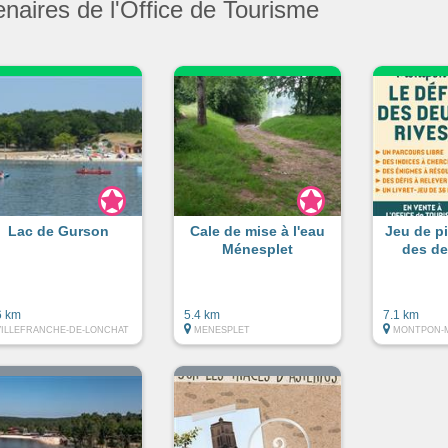
enaires de l'Office de Tourisme
Lac de Gurson
Cale de mise à l'eau
Jeu de pi
Ménesplet
des de
6 km
5.4 km
7.1 km
VILLEFRANCHE-DE-LONCHAT
MENESPLET
MONTPON-